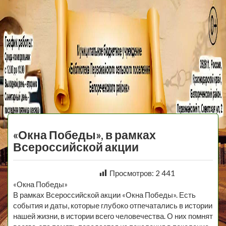
МБУ Библиотека
Первомайского
МЕНЮ
Сельского
«Окна Победы», в рамках
Поселения
Всероссийской акции
Просмотров:
2 441
«Окна Победы»
В рамках Всероссийской акции «Окна Победы». Есть
события и даты, которые глубоко отпечатались в истории
нашей жизни, в истории всего человечества. О них помнят