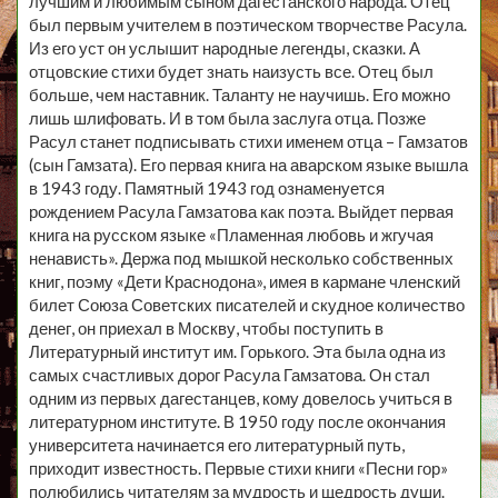
лучшим и любимым сыном дагестанского народа. Отец
был первым учителем в поэтическом творчестве Расула.
Из его уст он услышит народные легенды, сказки. А
отцовские стихи будет знать наизусть все. Отец был
больше, чем наставник. Таланту не научишь. Его можно
лишь шлифовать. И в том была заслуга отца. Позже
Расул станет подписывать стихи именем отца – Гамзатов
(сын Гамзата). Его первая книга на аварском языке вышла
в 1943 году. Памятный 1943 год ознаменуется
рождением Расула Гамзатова как поэта. Выйдет первая
книга на русском языке «Пламенная любовь и жгучая
ненависть». Держа под мышкой несколько собственных
книг, поэму «Дети Краснодона», имея в кармане членский
билет Союза Советских писателей и скудное количество
денег, он приехал в Москву, чтобы поступить в
Литературный институт им. Горького. Эта была одна из
самых счастливых дорог Расула Гамзатова. Он стал
одним из первых дагестанцев, кому довелось учиться в
литературном институте. В 1950 году после окончания
университета начинается его литературный путь,
приходит известность. Первые стихи книги «Песни гор»
полюбились читателям за мудрость и щедрость души.