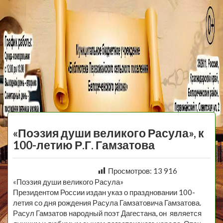
МБУ Библиотека
Первомайского
МЕНЮ
Сельского
«Поэзия души великого Расула», к
Поселения
100-летию Р.Г. Гамзатова
Просмотров:
13 916
«Поэзия души великого Расула»
Президентом России издан указ о праздновании 100-
летия со дня рождения Расула Гамзатовича Гамзатова.
Расул Гамзатов народный поэт Дагестана, он является