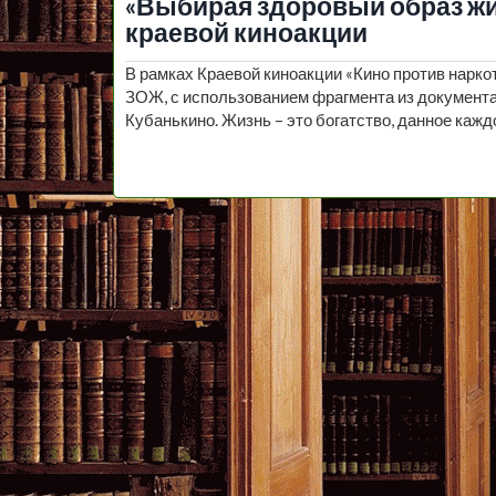
«Выбирая здоровый образ жи
краевой киноакции
В рамках Краевой киноакции «Кино против нарко
ЗОЖ, с использованием фрагмента из документ
Кубанькино. Жизнь – это богатство, данное каж