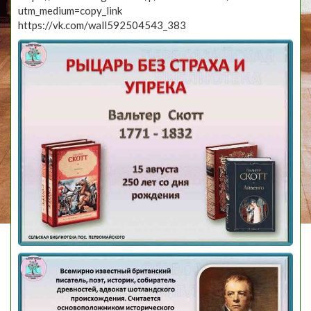
utm_medium=copy_link
https://vk.com/wall592504543_383