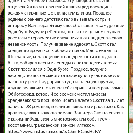
адвоката и дочери профессора университета. И по
отцовской и по материнской линиям род восходил к
вождям старинных шотландским кланам. Прошлое
родины с раннего детства стало вызывать острый
интерес у Вальтера. Этому способствовал и сам древний
Эдинбург. Будучи ребенком, он с восхищением слушал
рассказы о героических сражениях шотландцев за свою
независимость. Получив звание адвоката, Скотт стал
специализироваться в области права. Много ездил по
Шотландии, коллекционировал древности и предметы
быта, собирал песни и легенды о шотландских героях.
Скотт поселился в Эдинбурге. Позднее, получив
наследство после смерти отца, он купил участок земли
на берегу реки Твид, привез туда коллекцию оружия,
другие реликвии шотландской старины и построил замок
Эбботсфорд, который со временем стал музеем
средневекового прошлого. Всего Вальтер Скотт за 17 лет
написал 28 романов, не считая повестей и рассказов. Как
правило, сюжет каждого романа Вальтера Скотта связан
с каким-нибудь важным историческим событием –
восстанием, гражданской войной, мятежом.
https://www.instagram.com/p/CSmIBCmsHeF/?