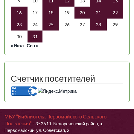
9
10
11
12
13
14
15
16
17
18
19
20
21
22
23
24
25
26
27
28
29
30
31
« Июл
Сен »
Счетчик посетителей
МБУ "Библиотека Первомайского Сельского
Поселения"
- 352611, Белореченский район, п.
Первомайский, ул. Советская, 2