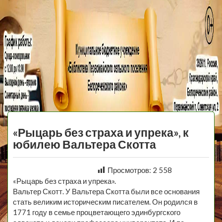
МБУ Библиотека
Первомайского
МЕНЮ
Сельского
«Рыцарь без страха и упрека», к
Поселения
юбилею Вальтера Скотта
Просмотров:
2 558
«Рыцарь без страха и упрека».
Вальтер Скотт. У Вальтера Скотта были все основания
стать великим историческим писателем. Он родился в
1771 году в семье процветающего эдинбургского