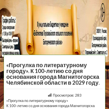
МБУ Библиотека
Первомайского
МЕНЮ
Сельского
«Прогулка по литературному
Поселения
городу». К 100-летию со дня
основания города Магнитогорска
Челябинской области в 2029 году.
Просмотров:
283
«Прогулка по литературному городу»
К 100-летию со дня основания города Магнитогорска