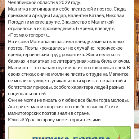
Челябинской области в 2029 году.
Магнитка притягивала к себе писателей и поэтов. Сюда
приезжали Аркадий Гайдар, Валентин Катаев, Николай
Погодин и многие другие. Знакомство с Магниткой
отразилось в их произведениях («Время, вперед!»,
«Поэма о топоре»)…
Но и сама Магнитка вырастила плеяду замечательных
поэтов. Поэты «рождались» не случайно: героическое
время, героический труд, романтика. Жили нелегко, в
бараках и палатках, но литературная жизнь била ключом.
Магнитка — это начало пути многих поэтов и писателей. В
своих стихах они не могли не писать о труде на Магнитке,
не могли не увидеть уникальности края с его красотой и
богатством природы, особого характера людей разных
национальностей.
Они не могли не писать о любви: все были тогда молоды.
Авторитет магнитогорских поэтов был высок. Стихи
магнитогорских поэтов знали в стране.
Южный Урал по праву может гордиться ими.