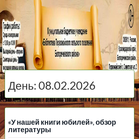
МБУ Библиотека
Первомайского
МЕНЮ
Сельского
День:
08.02.2026
Поселения
«У нашей книги юбилей», обзор
литературы