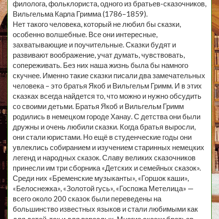
филолога, фольклориста, одного из братьев-сказочников,
Вильгельма Карла Гримма (1786–1859).
Нет такого человека, который не любил бы сказки,
особенно волшебные. Все они интересные,
захватывающие и поучительные. Сказки будят и
развивают воображение, учат думать, чувствовать,
сопереживать. Без них наша жизнь была бы намного
скучнее. Именно такие сказки писали два замечательных
человека – это братья Якоб и Вильгельм Гримм. И в этих
сказках всегда найдется то, что можно и нужно обсудить
со своими детьми. Братья Якоб и Вильгельм Гримм
родились в немецком городе Ханау. С детства они были
дружны и очень любили сказки. Когда братья выросли,
они стали юристами. Но ещё в студенческие годы они
увлеклись собиранием и изучением старинных немецких
легенд и народных сказок. Славу великих сказочников
принесли им три сборника «Детских и семейных сказок».
Среди них «Бременские музыканты», «Горшок каши»,
«Белоснежка», «Золотой гусь», «Госпожа Метелица» —
всего около 200 сказок были переведены на
большинство известных языков и стали любимыми как