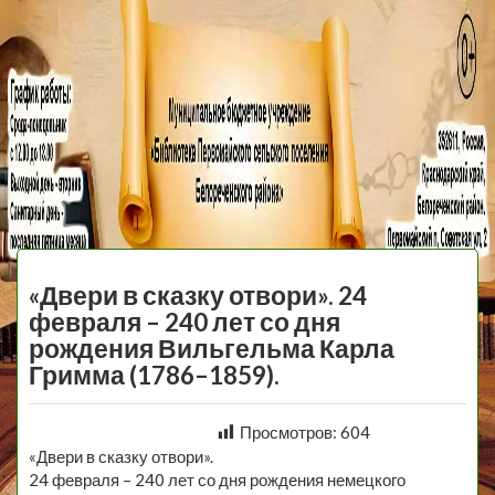
МБУ Библиотека
Первомайского
МЕНЮ
Сельского
«Двери в сказку отвори». 24
Поселения
февраля – 240 лет со дня
рождения Вильгельма Карла
Гримма (1786–1859).
Просмотров:
604
«Двери в сказку отвори».
24 февраля – 240 лет со дня рождения немецкого