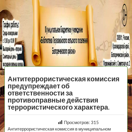
МБУ Библиотека
Первомайского
МЕНЮ
Сельского
Антитеррористическая комиссия
Поселения
предупреждает об
ответственности за
противоправные действия
террористического характера.
Просмотров:
315
Антитеррористическая комиссия в муниципальном