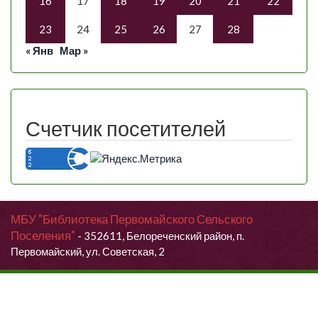
16
17
18
19
20
21
22
23
24
25
26
27
28
« Янв
Мар »
Счетчик посетителей
МБУ "Библиотека Первомайского Сельского
Поселения"
- 352611, Белореченский район, п.
Первомайский, ул. Советская, 2
Продолжая использовать данный сайт, Вы даете согласие на
обработку своих персональных данных.
Я согласен (согласна)