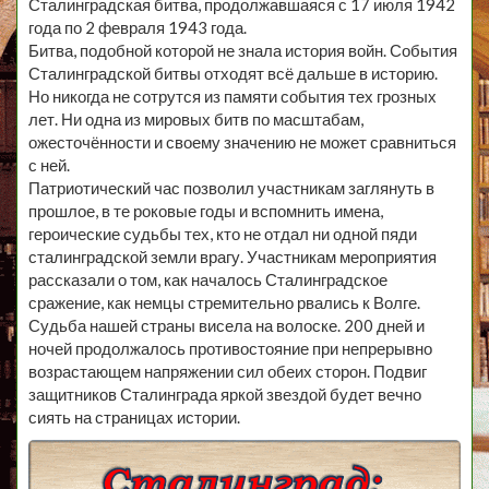
Сталинградская битва, продолжавшаяся с 17 июля 1942
года по 2 февраля 1943 года.
Битва, подобной которой не знала история войн. События
Сталинградской битвы отходят всё дальше в историю.
Но никогда не сотрутся из памяти события тех грозных
лет. Ни одна из мировых битв по масштабам,
ожесточённости и своему значению не может сравниться
с ней.
Патриотический час позволил участникам заглянуть в
прошлое, в те роковые годы и вспомнить имена,
героические судьбы тех, кто не отдал ни одной пяди
сталинградской земли врагу. Участникам мероприятия
рассказали о том, как началось Сталинградское
сражение, как немцы стремительно рвались к Волге.
Судьба нашей страны висела на волоске. 200 дней и
ночей продолжалось противостояние при непрерывно
возрастающем напряжении сил обеих сторон. Подвиг
защитников Сталинграда яркой звездой будет вечно
сиять на страницах истории.