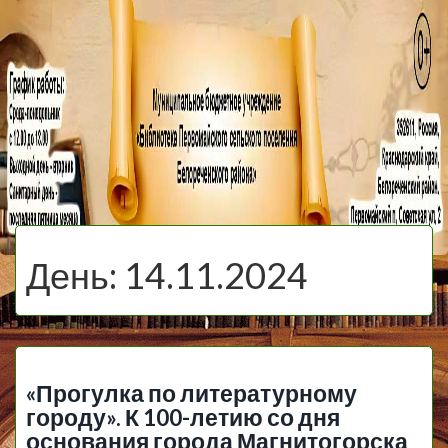
МБУ Библиотека
Первомайского
МЕНЮ
Сельского
День:
14.11.2024
Поселения
«Прогулка по литературному
городу». К 100-летию со дня
основания города Магнитогорска