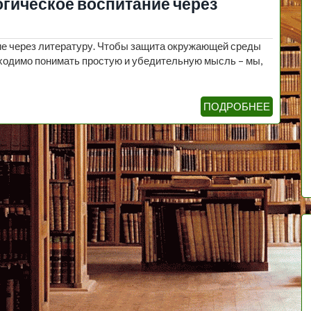
огическое воспитание через
ние через литературу. Чтобы защита окружающей среды
ходимо понимать простую и убедительную мысль – мы,
ПОДРОБНЕЕ