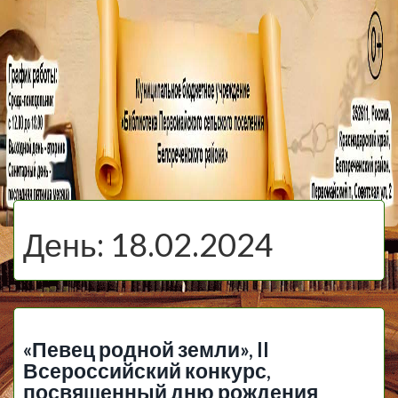
МБУ Библиотека
Первомайского
МЕНЮ
Сельского
День:
18.02.2024
Поселения
«Певец родной земли», II
Всероссийский конкурс,
посвященный дню рождения