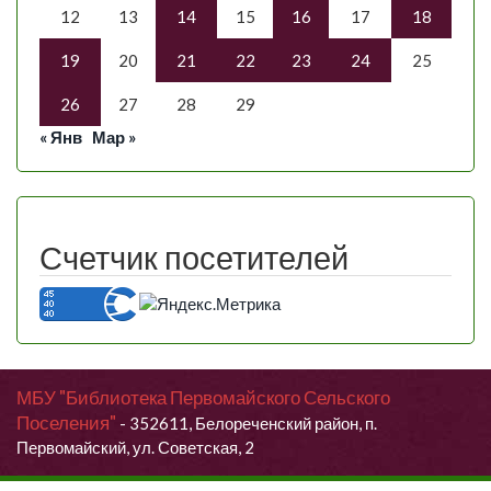
12
13
14
15
16
17
18
19
20
21
22
23
24
25
26
27
28
29
« Янв
Мар »
Счетчик посетителей
МБУ "Библиотека Первомайского Сельского
Поселения"
- 352611, Белореченский район, п.
Первомайский, ул. Советская, 2