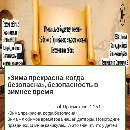
МБУ Библиотека
Первомайского
МЕНЮ
Сельского
«Зима прекрасна, когда
Поселения
безопасна», безопасность в
зимнее время
Просмотров:
1 261
«Зима прекрасна, когда безопасна»
Зима – любимое время года нашей детворы. Новогодние
праздники, зимние каникулы… А это значит, что у детей