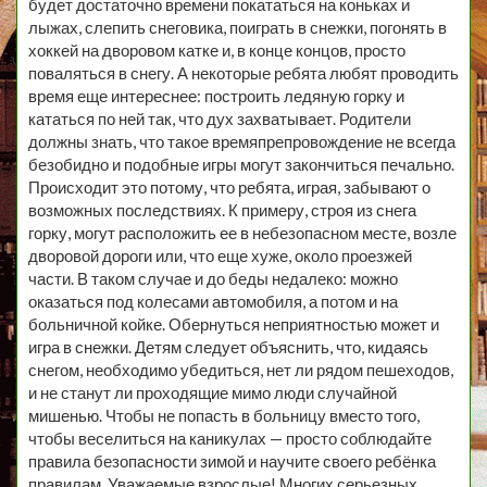
будет достаточно времени покататься на коньках и
лыжах, слепить снеговика, поиграть в снежки, погонять в
хоккей на дворовом катке и, в конце концов, просто
поваляться в снегу. А некоторые ребята любят проводить
время еще интереснее: построить ледяную горку и
кататься по ней так, что дух захватывает. Родители
должны знать, что такое времяпрепровождение не всегда
безобидно и подобные игры могут закончиться печально.
Происходит это потому, что ребята, играя, забывают о
возможных последствиях. К примеру, строя из снега
горку, могут расположить ее в небезопасном месте, возле
дворовой дороги или, что еще хуже, около проезжей
части. В таком случае и до беды недалеко: можно
оказаться под колесами автомобиля, а потом и на
больничной койке. Обернуться неприятностью может и
игра в снежки. Детям следует объяснить, что, кидаясь
снегом, необходимо убедиться, нет ли рядом пешеходов,
и не станут ли проходящие мимо люди случайной
мишенью. Чтобы не попасть в больницу вместо того,
чтобы веселиться на каникулах — просто соблюдайте
правила безопасности зимой и научите своего ребёнка
правилам. Уважаемые взрослые! Многих серьезных