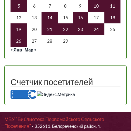
5
6
7
8
9
10
11
12
13
14
15
16
17
18
19
20
21
22
23
24
25
26
27
28
29
« Янв
Мар »
Счетчик посетителей
МБУ "Библиотека Первомайского Сельского
Поселения"
- 352611, Белореченский район, п.