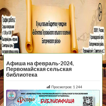
МБУ Библиотека
Первомайского
МЕНЮ
Сельского
Афиша на февраль-2024,
Поселения
Первомайская сельская
библиотека
Просмотров:
1 244