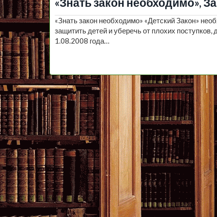
«Знать закон необходимо», З
«Знать закон необходимо» «Детский Закон» необ
защитить детей и уберечь от плохих поступков, 
1.08.2008 года…