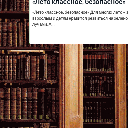
«Лето классное, безопасное»
«Лето классное, безопасное» Для многих лето – 
взрослым и детям нравится резвиться на зелено
лучами. А…