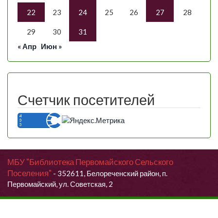
22
23
24
25
26
27
28
29
30
31
« Апр
Июн »
Счетчик посетителей
МБУ "Библиотека Первомайского Сельского
Поселения"
- 352611, Белореченский район, п.
Первомайский, ул. Советская, 2
Продолжая использовать данный сайт, Вы даете согласие на
обработку своих персональных данных.