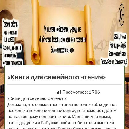
МБУ Библиотека
Первомайского
МЕНЮ
Сельского
«Книги для семейного чтения»
Поселения
Просмотров:
1 786
«Книги для семейного чтения»
Доказано, что совместное чтение не только объединяет
несколько поколений одной семьи, но и помогает детям
по-настоящему полюбить книги. Малыши, чьи мамы,
папы, дедушки и бабушки любят собираться вместе и
читать вслух, вырастают более общительными, лучше