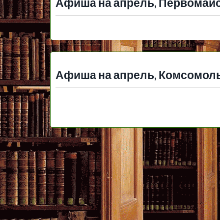
Афиша на апрель, Первомайс
Афиша на апрель, Комсомоль