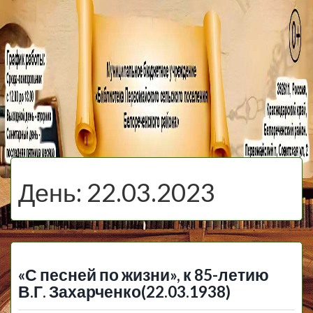
МБУ Библиотека
Первомайского
МЕНЮ
Сельского
День:
22.03.2023
Поселения
«С песней по жизни», к 85-летию
В.Г. Захарченко(22.03.1938)