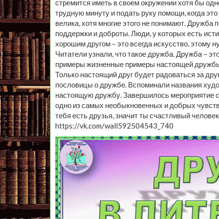
стремится иметь в своем окружении хотя бы одно
трудную минуту и подать руку помощи, когда эт
велика, хотя многие этого не понимают. Дружба 
поддержки и доброты. Люди, у которых есть исти
хорошим другом – это всегда искусство, этому 
Читатели узнали, что такое дружба. Дружба – эт
примеры жизненные примеры настоящей дружбы.
Только настоящий друг будет радоваться за друг
пословицы о дружбе. Вспоминали названия худо
настоящую дружбу. Завершилось мероприятие сл
одно из самых необыкновенных и добрых чувств 
тебя есть друзья, значит ты счастливый человек
https://vk.com/wall592504543_740