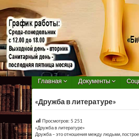
МБУ
Библиотека
Главная
Документы
Соц
Первомайского
«Дружба в литературе»
Сельского
Поселения
Просмотров:
5 251
«Дружба в литературе»
Дружба – это отношения между людьми, построе