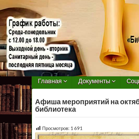
МБУ
Библиотека
Главная
Документы
Соц
Первомайского
Афиша мероприятий на октяб
Сельского
библиотека
Поселения
Просмотров:
1 691