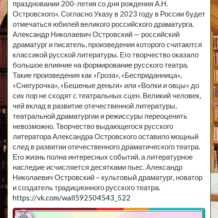
праздновании 200-летия со дня рождения А.Н.
Островского». Согласно Указу в 2023 году в России будет
отмечаться юбилей великого российского драматурга.
Александр Николаевич Островский — российский
драматург и писатель, произведения которого считаются
классикой русской литературы. Его творчество оказало
большое влияние на формирование русского театра.
Такие произведения как «Гроза», «Бесприданница»,
«Снегурочка», «Бешеные деньги» или «Волки и овцы» до
сих пор не сходят с театральных сцен. Великий человек,
чей вклад в развитие отечественной литературы,
театральной драматургии и режиссуры переоценить
невозможно. Творчество выдающегося русского
литератора Александра Островского оставило мощный
след в развитии отечественного драматического театра.
Его жизнь полна интересных событий, а литературное
наследие исчисляется десятками пьес. Александр
Николаевич Островский – культовый драматург, новатор
и создатель традиционного русского театра.
https://vk.com/wall592504543_522