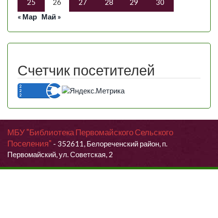
25
26
27
28
29
30
« Мар
Май »
Счетчик посетителей
МБУ "Библиотека Первомайского Сельского
Поселения"
- 352611, Белореченский район, п.
Первомайский, ул. Советская, 2
Продолжая использовать данный сайт, Вы даете согласие на
обработку своих персональных данных.
Я согласен (согласна)