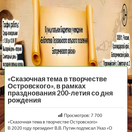
МБУ Библиотека
Первомайского
МЕНЮ
Сельского
«Сказочная тема в творчестве
Поселения
Островского», в рамках
празднования 200-летия со дня
рождения
Просмотров:
7 700
«Сказочная тема в творчестве Островского»
В 2020 году президент В.В. Путин подписал Указ «О