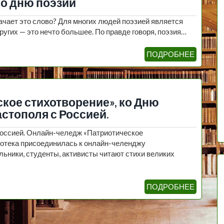
ко дню поэзии
ачает это слово? Для многих людей поэзией является
ругих — это нечто большее. По правде говоря, поэзия…
ПОДРОБНЕЕ
кое стихотворение», ко Дню
стополя с Россией.
Россией. Онлайн-челедж «Патриотическое
иотека присоединилась к онлайн-челенджу
льники, студенты, активисты читают стихи великих
ПОДРОБНЕЕ