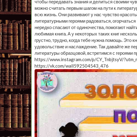
чтобы передавать знания и делиться своими чу
можно считать первым шагом на пути к литерату
всю жизнь. Они развивают у нас чувство красот
литературными героями радоваться, огорчаться 
нередко спасают от одиночества, помогают найт
любимая книга. А у некоторых таких книг несколь
грустно, трудно, когда тебе нужна помощь. Это к
удовольствие и наслаждение. Так давайте же п
литературы образцовой, встретимся с героями 
https://www.instagram.com/p/CY_TnbjtsyV/?utm_
https://vk.com/wall592504543_476