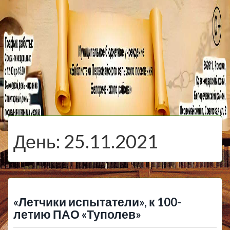
МБУ Библиотека
Первомайского
МЕНЮ
Сельского
День:
25.11.2021
Поселения
«Летчики испытатели», к 100-
летию ПАО «Туполев»