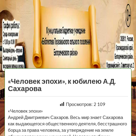
МБУ Библиотека
Первомайского
МЕНЮ
Сельского
«Человек эпохи», к юбилею А.Д.
Поселения
Сахарова
Просмотров:
2 109
«Человек эпохи»
Андрей Дмитриевич Сахаров. Весь мир знает Сахарова
как выдающегося общественного деятеля, бесстрашного
борца за права человека, за утверждение на земле