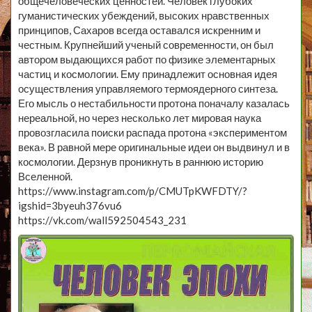
общечеловеческих ценностей. Человек глубоких
гуманистических убеждений, высоких нравственных
принципов, Сахаров всегда оставался искренним и
честным. Крупнейший ученый современности, он был
автором выдающихся работ по физике элементарных
частиц и космологии. Ему принадлежит основная идея
осуществления управляемого термоядерного синтеза.
Его мысль о нестабильности протона поначалу казалась
нереальной, но через несколько лет мировая наука
провозгласила поиски распада протона «экспериментом
века». В равной мере оригинальные идеи он выдвинул и в
космологии. Дерзнув проникнуть в раннюю историю
Вселенной.
https://www.instagram.com/p/CMUTpKWFDTY/?
igshid=3byeuh376vu6
https://vk.com/wall592504543_231