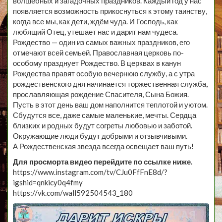
волшебных и загадочных праздников. Каждый год у нас
появляется возможность прикоснуться к этому таинству,
когда все мы, как дети, ждём чуда. И Господь, как
любящий Отец, утешает нас и дарит нам чудеса.
Рождество — один из самых важных праздников, его
отмечают всей семьей. Православная церковь по-
особому празднует Рождество. В церквах в канун
Рождества правят особую вечернюю службу, а с утра
рождественского дня начинается торжественная служба,
прославляющая рождение Спасителя, Сына Божия.
Пусть в этот день ваш дом наполнится теплотой и уютом.
Сбудутся все, даже самые маленькие, мечты. Сердца
близких и родных будут согреты любовью и заботой.
Окружающие люди будут добрыми и отзывчивыми.
А Рождественская звезда всегда освещает ваш путь!
Для просморта видео перейдите по ссылке ниже.
https://www.instagram.com/tv/CJu0FfFnE8d/?
igshid=qnkicy0q4fmy
https://vk.com/wall592504543_180