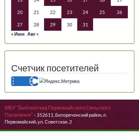
20
21
22
23
24
25
26
27
28
29
30
31
« Июн
Авг »
Счетчик посетителей
МБУ "Библиотека Первомайского Сельского
Поселения"
- 352611, Белореченский район, п.
Первомайский, ул. Советская, 2
Продолжая использовать данный сайт, Вы даете согласие на