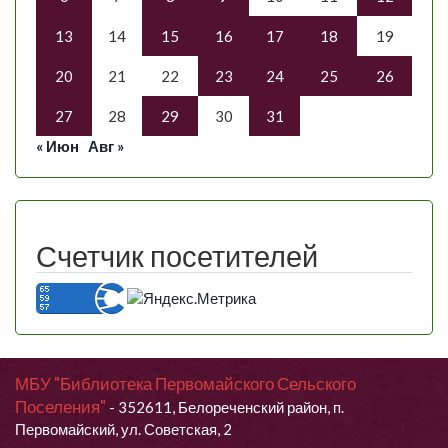
13
14
15
16
17
18
19
20
21
22
23
24
25
26
27
28
29
30
31
« Июн
Авг »
Счетчик посетителей
МБУ "Библиотека Первомайского Сельского
Поселения"
- 352611, Белореченский район, п.
Первомайский, ул. Советская, 2