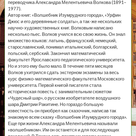
переводчика Александра Мелентьевича Волкова (1891–
1977).
Автор книг: «Волшебник Изумрудного города», «Урфин
Джюс и его деревянные солдаты», а так-же нескольких
научно-художественных книг. Волковым написано
несколько пьес. Волков учился всю свою жизнь. Он знал
множество языков: латынь, французский, немецкий,
старославянский, понимал итальянский, болгарский,
польский, сербский. Закончил математический
факультет Ярославского педагогического университета.
Но и этого ему было мало. В течение пяти месяцев
Волков ухитрился сдать экстерном экзамены за весь
курс физико-математического факультета Московского
университета. Первой книгой писателя стала
историческая повесть с занимательным сюжетом
«Чудесный шар», о русском изобретателе воздушного
шара Дмитрии Ракитине. Но гораздо большую
известность он приобрел как сказочник, написав так
знакомую всем сказку «Волшебник Изумрудного города».
Еще при жизни Александра Мелентьевича называли
«волшебником». Им он останется и для последующих