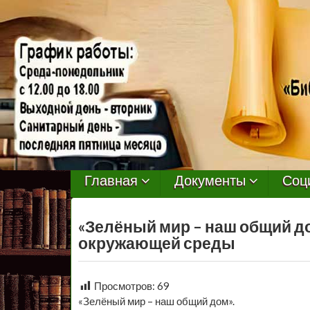
МБУ
Библиотека
Главная
Документы
Соц
Первомайского
«Зелёный мир – наш общий д
Сельского
окружающей среды
Поселения
Просмотров:
69
«Зелёный мир – наш общий дом».