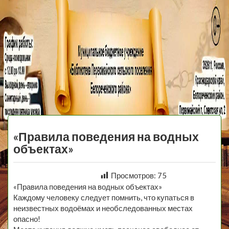
МБУ Библиотека
Первомайского
МЕНЮ
Сельского
«Правила поведения на водных
Поселения
объектах»
Просмотров:
75
«Правила поведения на водных объектах»
Каждому человеку следует помнить, что купаться в
неизвестных водоёмах и необследованных местах
опасно!