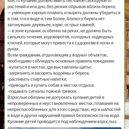
Место купания должно иметь песчаное свободное от
растений и ила дно, без резких обрывов вблизи берега;
— умеющие хорошо плавать и нырять должны убедиться
в том, что в воде и, тем более, близко у берега нет
затонувших деревьев, коряг, острых камней;
— в зоне купания, особенно на реках, не должно быть
сильного течения, водоворотов, холодных подводных
ключей, которые могут привести к судорогам в ногах и
руках.
Всем гражданам, отдыхающим у водных объектов,
необходимо соблюдать основные правила поведения:
-купаться в местах, где выставлены щиты;
-загрязнять и засорять водоёмы и берега;
-распивать спиртные напитки;
-приводить и купать собак в местах отдыха;
-подавать сигналы ложной тревоги.
Взрослые обязаны не допускать купания детей в
непроверенных и неустановленных местах, плавания на
неприспособленных для этого средствах, игр и шалостей
в воде и других нарушений правил безопасности на воде.
Купание детей проводится под наблюдением взрослых.