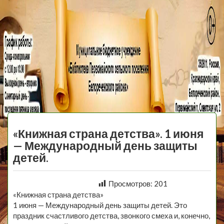
МБУ Библиотека
Первомайского
МЕНЮ
Сельского
«Книжная страна детства». 1 июня
Поселения
— Международный день защиты
детей.
Просмотров:
201
«Книжная страна детства»
1 июня — Международный день защиты детей. Это
праздник счастливого детства, звонкого смеха и, конечно,