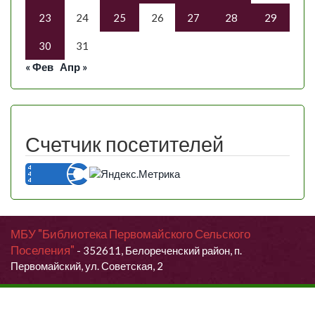
23
24
25
26
27
28
29
30
31
« Фев
Апр »
Счетчик посетителей
МБУ "Библиотека Первомайского Сельского
Поселения"
- 352611, Белореченский район, п.
Первомайский, ул. Советская, 2
Продолжая использовать данный сайт, Вы даете согласие на
обработку своих персональных данных.