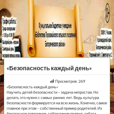
МБУ Библиотека
Первомайского
МЕНЮ
Сельского
«Безопасность каждый день»
Поселения
Просмотров:
269
«Безопасность каждый день»
Научить детей безопасности – задача непростая. Но
делать это нужно с самых ранних лет. Ведь культура
безопасности формируется на всю жизнь. Конечно, самое
главное при этом – собственный пример родителей. Их
безопасное поведение, соблюдение правил, забота,