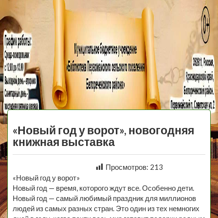
МБУ Библиотека
Первомайского
МЕНЮ
Сельского
«Новый год у ворот», новогодняя
Поселения
книжная выставка
Просмотров:
213
«Новый год у ворот»
Новый год — время, которого ждут все. Особенно дети.
Новый год — самый любимый праздник для миллионов
людей из самых разных стран. Это один из тех немногих