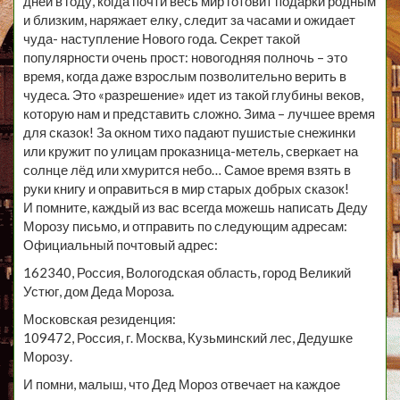
дней в году, когда почти весь мир готовит подарки родным
и близким, наряжает елку, следит за часами и ожидает
чуда- наступление Нового года. Секрет такой
популярности очень прост: новогодняя полночь – это
время, когда даже взрослым позволительно верить в
чудеса. Это «разрешение» идет из такой глубины веков,
которую нам и представить сложно. Зима – лучшее время
для сказок! За окном тихо падают пушистые снежинки
или кружит по улицам проказница-метель, сверкает на
солнце лёд или хмурится небо… Самое время взять в
руки книгу и оправиться в мир старых добрых сказок!
И помните, каждый из вас всегда можешь написать Деду
Морозу письмо, и отправить по следующим адресам:
Официальный почтовый адрес:
162340, Россия, Вологодская область, город Великий
Устюг, дом Деда Мороза.
Московская резиденция:
109472, Россия, г. Москва, Кузьминский лес, Дедушке
Морозу.
И помни, малыш, что Дед Мороз отвечает на каждое