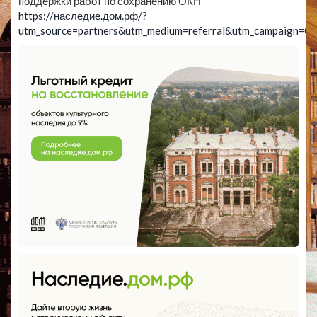
поддержки работ по сохранению ОКН
https://наследие.дом.рф/?
utm_source=partners&utm_medium=referral&utm_campaign=