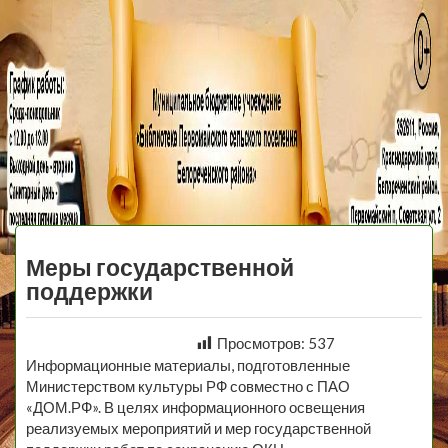
МБУ Библиотека
Первомайского
МЕНЮ
Сельского
Меры государственной
Поселения
поддержки
Просмотров:
537
Информационные материалы, подготовленные
Министерством культуры РФ совместно с ПАО
«ДОМ.РФ». В целях информационного освещения
реализуемых мероприятий и мер государственной