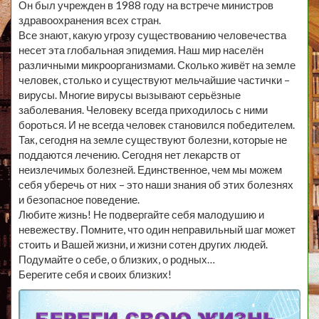
Он был учрежден в 1988 году на встрече министров
здравоохранения всех стран.
Все знают, какую угрозу существованию человечества
несет эта глобальная эпидемия. Наш мир населён
различными микроорганизмами. Сколько живёт на земле
человек, столько и существуют мельчайшие частички –
вирусы. Многие вирусы вызывают серьёзные
заболевания. Человеку всегда приходилось с ними
бороться. И не всегда человек становился победителем.
Так, сегодня на земле существуют болезни, которые не
поддаются лечению. Сегодня нет лекарств от
неизлечимых болезней. Единственное, чем мы можем
себя уберечь от них – это наши знания об этих болезнях
и безопасное поведение.
Любите жизнь! Не подвергайте себя малодушию и
невежеству. Помните, что один неправильный шаг может
стоить и Вашей жизни, и жизни сотен других людей.
Подумайте о себе, о близких, о родных…
Берегите себя и своих близких!