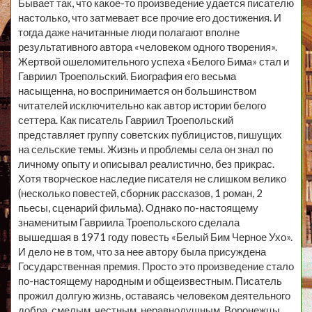
Бывает так, что какое-то произведение удается писателю
настолько, что затмевает все прочие его достижения. И
тогда даже начитанные люди полагают вполне
результативного автора «человеком одного творения».
Жертвой ошеломительного успеха «Белого Бима» стал и
Гавриил Троепольский. Биография его весьма
насыщенна, но воспринимается он большинством
читателей исключительно как автор истории белого
сеттера. Как писатель Гавриил Троепольский
представляет группу советских публицистов, пишущих
на сельские темы. Жизнь и проблемы села он знал по
личному опыту и описывал реалистично, без прикрас.
Хотя творческое наследие писателя не слишком велико
(несколько повестей, сборник рассказов, 1 роман, 2
пьесы, сценарий фильма). Однако по-настоящему
знаменитым Гавриила Троепольского сделала
вышедшая в 1971 году повесть «Белый Бим Черное Ухо».
И дело не в том, что за нее автору была присуждена
Государственная премия. Просто это произведение стало
по-настоящему народным и общеизвестным. Писатель
прожил долгую жизнь, оставаясь человеком деятельного
добра, смелым, честным, неравнодушным. Воронежцы