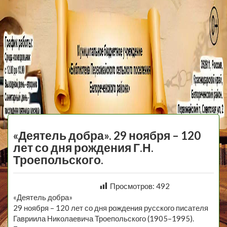
МБУ Библиотека
Первомайского
МЕНЮ
Сельского
«Деятель добра». 29 ноября – 120
Поселения
лет со дня рождения Г.Н.
Троепольского.
Просмотров:
492
«Деятель добра»
29 ноября – 120 лет со дня рождения русского писателя
Гавриила Николаевича Троепольского (1905–1995).