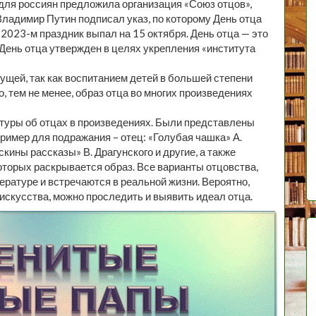
для россиян предложила организация «Союз отцов»,
Владимир Путин подписал указ, по которому День отца
 2023-м праздник выпал на 15 октября. День отца — это
 День отца утвержден в целях укрепления «института
дущей, так как воспитанием детей в большей степени
, тем не менее, образ отца во многих произведениях
туры об отцах в произведениях. Были представлены
 пример для подражания – отец: «Голубая чашка» А.
кины рассказы» В. Драгунского и другие, а также
оторых раскрывается образ. Все варианты отцовства,
ратуре и встречаются в реальной жизни. Вероятно,
е искусства, можно проследить и выявить идеал отца.