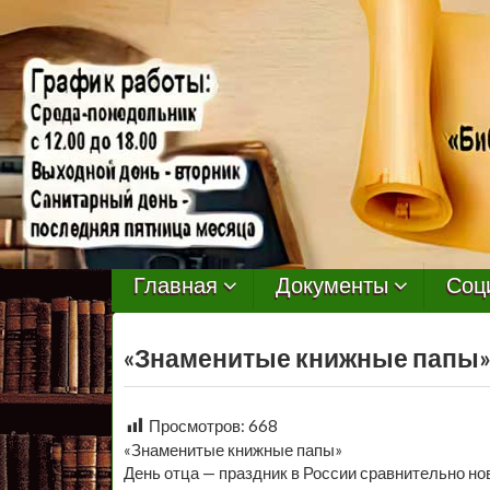
МБУ
Библиотека
Главная
Документы
Соц
Первомайского
«Знаменитые книжные папы»,
Сельского
Поселения
Просмотров:
668
«Знаменитые книжные папы»
День отца — праздник в России сравнительно н