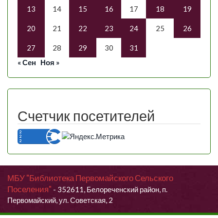
13
14
15
16
17
18
19
20
21
22
23
24
25
26
27
28
29
30
31
« Сен
Ноя »
Счетчик посетителей
МБУ "Библиотека Первомайского Сельского
Поселения"
- 352611, Белореченский район, п.
Первомайский, ул. Советская, 2