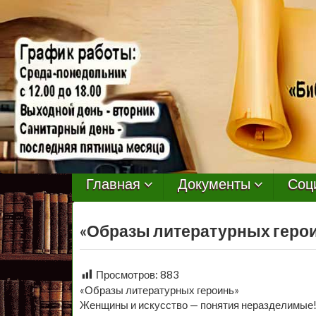
МБУ
Библиотека
Главная
Документы
Соц
Первомайского
«Образы литературных герои
Сельского
Поселения
Просмотров:
883
«Образы литературных героинь»
Женщины и искусство — понятия неразделимые!