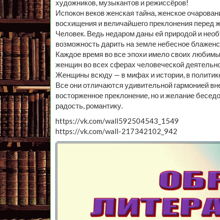
художников, музыкантов и режиссёров!
Испокон веков женская тайна, женское очарован
восхищения и величайшего преклонения перед ж
Человек. Ведь недаром даны ей природой и необ
возможность дарить на земле небесное блаженс
Каждое время во все эпохи имело своих любимы
женщин во всех сферах человеческой деятельно
Женщины всюду — в мифах и истории, в политике 
Все они отличаются удивительной гармонией вне
восторженное преклонение, но и желание беседова
радость, романтику.
https://vk.com/wall592504543_1549
https://vk.com/wall-217342102_942