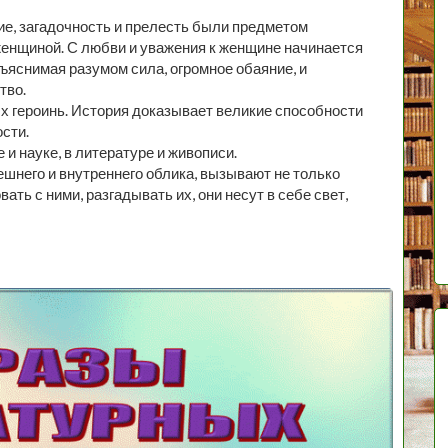
ие, загадочность и прелесть были предметом
енщиной. С любви и уважения к женщине начинается
ъяснимая разумом сила, огромное обаяние, и
тво.
х героинь. История доказывает великие способности
сти.
и науке, в литературе и живописи.
шнего и внутреннего облика, вызывают не только
ть с ними, разгадывать их, они несут в себе свет,