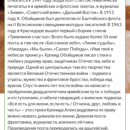
относится к 1947 году, когда поэт стал систематически
печататься в армейских и флотских газетах, в журналах
«Знамя», «Советский воин», «Дальний Восток». В 1951
году К. Обойщиков был делегатом от Балтийского флота
на II Всесоюзном совещании молодых писателей. В 1963
году в Краснодаре вышел первый сборник стихов
«Тревожное счастье». Всего было издано более 50 книг
поэта, в том числе «Бессонное небо», «Линия судьбы»,
«Награда», «Мы были», «Салют Победы», «Имя твоё в
небесах пронесу». Кронид Обойщиков писал стихи о
любви к родному краю, защитниках Отечества, небе и
природе. Одной из центральных тем его творчества
является Великая Отечественная война – подвиги и
утраты, мужество и фронтовое братство, победа над
врагом. Спустя много лет после войны он написал о
пройденном двадцатилетнем армейском пути: о победах
и отступлениях, о гибели товарищей, о воинских подвигах.
«Всё есть для жизни, если есть / Отчизна, друг, любовь и
честь» – эти строки Кронида Александровича по праву
можно назвать девизом его жизни. Девизом поэта-
фронтовика, журналиста, военного лётчика.
Произведения поэта переводились на адыгейский,