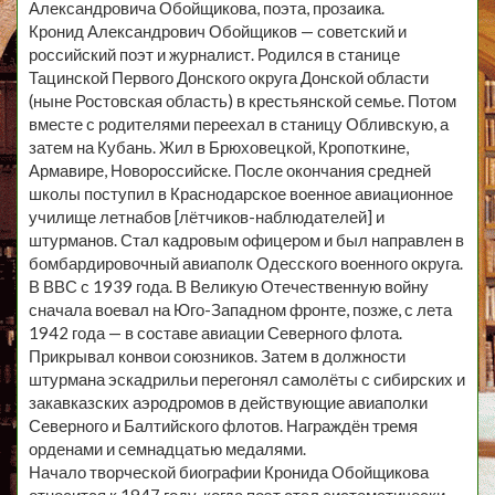
Александровича Обойщикова, поэта, прозаика.
Кронид Александрович Обойщиков — советский и
российский поэт и журналист. Родился в станице
Тацинской Первого Донского округа Донской области
(ныне Ростовская область) в крестьянской семье. Потом
вместе с родителями переехал в станицу Обливскую, а
затем на Кубань. Жил в Брюховецкой, Кропоткине,
Армавире, Новороссийске. После окончания средней
школы поступил в Краснодарское военное авиационное
училище летнабов [лётчиков-наблюдателей] и
штурманов. Стал кадровым офицером и был направлен в
бомбардировочный авиаполк Одесского военного округа.
В ВВС с 1939 года. В Великую Отечественную войну
сначала воевал на Юго-Западном фронте, позже, с лета
1942 года — в составе авиации Северного флота.
Прикрывал конвои союзников. Затем в должности
штурмана эскадрильи перегонял самолёты с сибирских и
закавказских аэродромов в действующие авиаполки
Северного и Балтийского флотов. Награждён тремя
орденами и семнадцатью медалями.
Начало творческой биографии Кронида Обойщикова