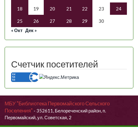
18
19
20
21
22
23
24
25
26
27
28
29
30
« Окт
Дек »
Счетчик посетителей
МБУ "Библиотека Первомайского Сельского
Поселения"
- 352611, Белореченский район, п.
Первомайский, ул. Советская, 2
Продолжая использовать данный сайт, Вы даете согласие на
обработку своих персональных данных.