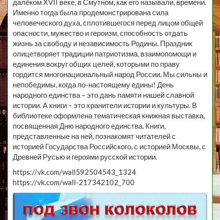
далёком XVII веке, в Смутном, как его называли, времени.
Именно тогда была продемонстрирована сила
человеческого духа, сплотившегося перед лицом общей
опасности, мужество и героизм, способность отдать
жизнь за свободу и независимость Родины. Праздник
олицетворяет традиции патриотизма, взаимопомощи и
единения вокруг общих целей, которыми по праву
гордится многонациональный народ России. Мы сильны и
непобедимы, когда по-настоящему едины! День
народного единства – это дань памяти нашей славной
истории. А книги – это хранители истории и культуры. В
библиотеке оформлена тематическая книжная выставка,
посвященная Дню народного единства. Книги,
представленные на ней, познакомят читателей с
историей Государства Российского, с историей Москвы, с
Древней Русью и героями русской истории.
https://vk.com/wall592504543_1324
https://vk.com/wall-217342102_700