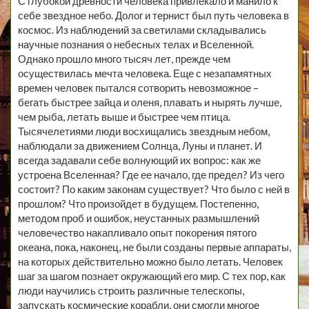
С глубокой древности человека привлекало и манило к
себе звездное небо. Долог и тернист был путь человека в
космос. Из наблюдений за светилами складывались
научные познания о небесных телах и Вселенной.
Однако прошло много тысяч лет, прежде чем
осуществилась мечта человека. Еще с незапамятных
времен человек пытался сотворить невозможное –
бегать быстрее зайца и оленя, плавать и нырять лучше,
чем рыба, летать выше и быстрее чем птица.
Тысячелетиями люди восхищались звездным небом,
наблюдали за движением Солнца, Луны и планет. И
всегда задавали себе волнующий их вопрос: как же
устроена Вселенная? Где ее начало, где предел? Из чего
состоит? По каким законам существует? Что было с ней в
прошлом? Что произойдет в будущем. Постепенно,
методом проб и ошибок, неустанных размышлений
человечество накапливало опыт покорения пятого
океана, пока, наконец, не были созданы первые аппараты,
на которых действительно можно было летать. Человек
шаг за шагом познает окружающий его мир. С тех пор, как
люди научились строить различные телескопы,
запускать космические корабли, они смогли многое