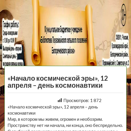
МБУ Библиотека
Первомайского
МЕНЮ
Сельского
«Начало космической эры», 12
Поселения
апреля – день космонавтики
Просмотров:
1 872
«Начало космической эры», 12 апреля – день
космонавтики
Мир, в котором мы живем, огромен и необозрим.
Пространству нет ни начала, ни конца, оно беспредельно.