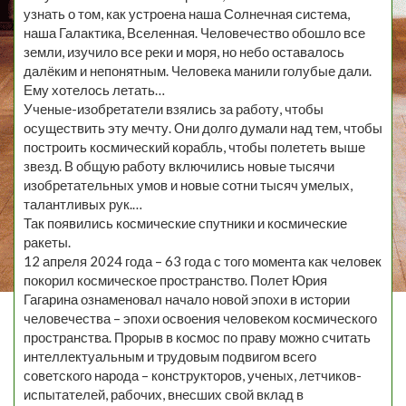
узнать о том, как устроена наша Солнечная система,
наша Галактика, Вселенная. Человечество обошло все
земли, изучило все реки и моря, но небо оставалось
далёким и непонятным. Человека манили голубые дали.
Ему хотелось летать…
Ученые-изобретатели взялись за работу, чтобы
осуществить эту мечту. Они долго думали над тем, чтобы
построить космический корабль, чтобы полететь выше
звезд. В общую работу включились новые тысячи
изобретательных умов и новые сотни тысяч умелых,
талантливых рук.…
Так появились космические спутники и космические
ракеты.
12 апреля 2024 года – 63 года с того момента как человек
покорил космическое пространство. Полет Юрия
Гагарина ознаменовал начало новой эпохи в истории
человечества – эпохи освоения человеком космического
пространства. Прорыв в космос по праву можно считать
интеллектуальным и трудовым подвигом всего
советского народа – конструкторов, ученых, летчиков-
испытателей, рабочих, внесших свой вклад в