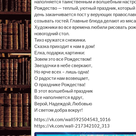
наполняется таинственным и волшебным настр
Рождество — теплый, уютный праздник, который д
день заканчивается пост у верующих православн
созывать гостей. Главные блюда делают из мяса
Художники во все времена любили рисовать рож
новогодний стол.
Тихо кружатся снежинки.
Сказка приходит к нам в дом!
Елка, подарки, картинки:
Зовем это все Рождеством!
Звездочки в небе сверкают,
Но ярче всех – лишь одна!
О радости нам возвещает,
О празднике Рождества!
В этот волшебный праздник
Все наполняется вдруг,
Верой, Надеждой, Любовью
И светом добра вокруг!
https://vk.com/wall592504543_1016
https://vk.com/wall-217342102_313