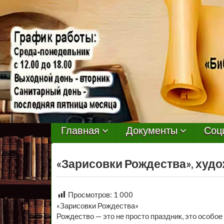
МБУ
Библиотека
Главная
Документы
Соц
Первомайского
«Зарисовки Рождества», худ
Сельского
Поселения
Просмотров:
1 000
«Зарисовки Рождества»
Рождество — это не просто праздник, это особое