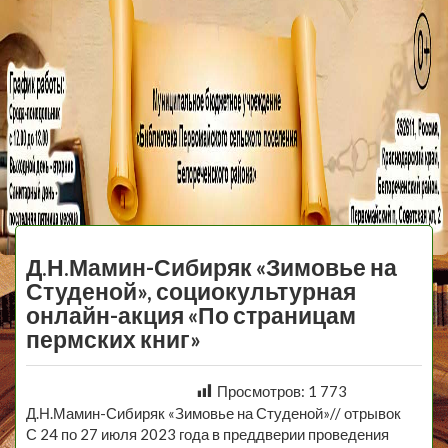
МБУ Библиотека
Первомайского
МЕНЮ
Сельского
Д.Н.Мамин-Сибиряк «Зимовье на
Поселения
Студеной», социокультурная
онлайн-акция «По страницам
пермских книг»
Просмотров:
1 773
Д.Н.Мамин-Сибиряк «Зимовье на Студеной»// отрывок
С 24 по 27 июля 2023 года в преддверии проведения