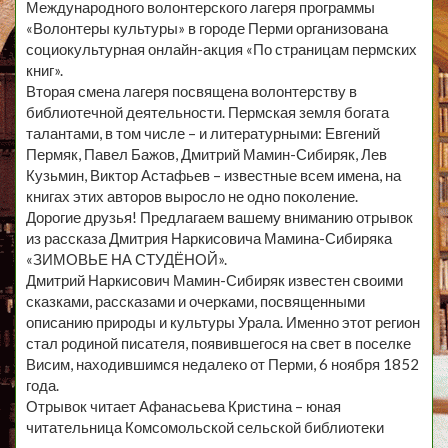
Международного волонтерского лагеря программы
«Волонтеры культуры» в городе Перми организована
социокультурная онлайн-акция «По страницам пермских
книг».
Вторая смена лагеря посвящена волонтерству в
библиотечной деятельности. Пермская земля богата
талантами, в том числе – и литературными: Евгений
Пермяк, Павел Бажов, Дмитрий Мамин-Сибиряк, Лев
Кузьмин, Виктор Астафьев – известные всем имена, на
книгах этих авторов выросло не одно поколение.
Дорогие друзья! Предлагаем вашему вниманию отрывок
из рассказа Дмитрия Наркисовича Мамина-Сибиряка
«ЗИМОВЬЕ НА СТУДЁНОЙ».
Дмитрий Наркисович Мамин-Сибиряк известен своими
сказками, рассказами и очерками, посвященными
описанию природы и культуры Урала. Именно этот регион
стал родиной писателя, появившегося на свет в поселке
Висим, находившимся недалеко от Перми, 6 ноября 1852
года.
Отрывок читает Афанасьева Кристина – юная
читательница Комсомольской сельской библиотеки