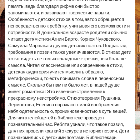
память, ведь благодаря рифме они быстро
запоминаются, и развивают творческие навыки.
Особенность детских стихов в том, автор обращается
непосредственно к ребёнку, учитывая его возможности и
потребности. В дошкольном возрасте родители обычно
читают детям стихи Агнии Барто, Корнея Чуковского,
Самуила Маршака и других детских поэтов. Подрастая,
требования к поэзии также увеличиваются. В стихах дети
хотят видеть не только складные строчки, но и больше
смысла. Читая классические или современные стихи,
детская аудитория учится мыслить образно,
метафорически, то есть понимать слова в переносном
смысле. Сколько бы нам ни было лет, в нашей душе
живёт романтика! Это извечное стремление к
прекрасному неистребимо. Стихотворения Пушкина,
Лермонтова, Есенина поражают силой воображения,
наблюдательностью, проникновенностью в суть вещей.
Для читателей детей в библиотеке проведен
познавательный час. Ребята узнали, что такое поэзия,
для них провели краткий экскурс в историю поэзии. Дети
познакомились с детскими поэтами. Библиотекарь