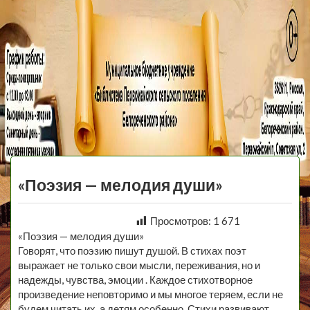
МБУ Библиотека
Первомайского
МЕНЮ
Сельского
«Поэзия — мелодия души»
Поселения
Просмотров:
1 671
«Поэзия — мелодия души»
Говорят, что поэзию пишут душой. В стихах поэт
выражает не только свои мысли, переживания, но и
надежды, чувства, эмоции . Каждое стихотворное
произведение неповторимо и мы многое теряем, если не
будем читать их, а детям особенно. Стихи развивают