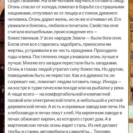
существование. На огне человек научился готовить пищу.
Огонь спасал от холода, помогал в борьбе со страшными
хищниками, отпугивал их от пещер и стоянок древнего
человека. Огонь дарил жизнь, но он же и отнимал её. Его
уважали и боялись, любили и почитали. Свойства огня
считали волшебными, происхождение его —
божественным. У всех народов Земли — были боги огня.
Богов огня все старались задобрить, приносили им
жертвы, устраивали в их честь праздники. Проходили
годы и века. Постепенно люди узнавали огонь лучше и
лучше. Многие его загадки перестали быть загадками.
Огонь в глазах людей утратил силу божества. Но другом,
помощником быть не перестал. Как и в древности, он
согревает нас, помогает людям готовить пищу. Иногда —
на костре в туристическом походе или на рыбалке у реки.
А чаще всего — на комфортабельной и компактной
газовой или электрической плите, в небольшой и уютной
деревенской печке. А есть и огромные заводские печи. На
хлебозаводе в печах пекут хлеб. На кирпичном заводе в
печах обжигают кирпич, из которого строят дом. А в
мартеновских печах огонь варит сталь. Из неё делают
трубы и станки, автомобили и самолёты… Топливо