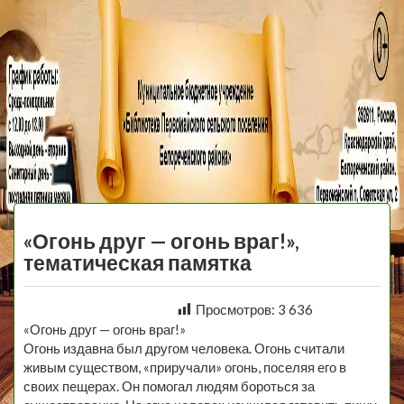
МБУ Библиотека
Первомайского
МЕНЮ
Сельского
«Огонь друг — огонь враг!»,
Поселения
тематическая памятка
Просмотров:
3 636
«Огонь друг — огонь враг!»
Огонь издавна был другом человека. Огонь считали
живым существом, «приручали» огонь, поселяя его в
своих пещерах. Он помогал людям бороться за