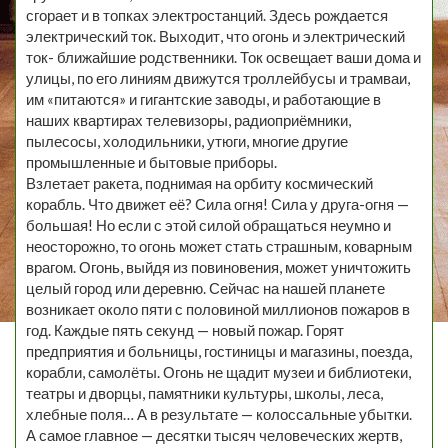
сгорает и в топках электростанций. Здесь рождается
электрический ток. Выходит, что огонь и электрический
ток- ближайшие родственники. Ток освещает ваши дома и
улицы, по его линиям движутся троллейбусы и трамваи,
им «питаются» и гигантские заводы, и работающие в
наших квартирах телевизоры, радиоприёмники,
пылесосы, холодильники, утюги, многие другие
промышленные и бытовые приборы.
Взлетает ракета, поднимая на орбиту космический
корабль. Что движет её? Сила огня! Сила у друга-огня —
большая! Но если с этой силой обращаться неумно и
неосторожно, то огонь может стать страшным, коварным
врагом. Огонь, выйдя из повиновения, может уничтожить
целый город или деревню. Сейчас на нашей планете
возникает около пяти с половиной миллионов пожаров в
год. Каждые пять секунд — новый пожар. Горят
предприятия и больницы, гостиницы и магазины, поезда,
корабли, самолёты. Огонь не щадит музеи и библиотеки,
театры и дворцы, памятники культуры, школы, леса,
хлебные поля… А в результате — колоссальные убытки.
А самое главное — десятки тысяч человеческих жертв,