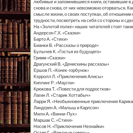
любимые и запомнившиеся книги, оставившие в 
снова и снова, от них невозможно оторваться. К
смысле жизни, о своих поступках, об отношении
трудности, посмотреть на себя со стороны и сд
На «Золотой полке» наших читателей стоят такие
Андерсон Г.Х. «Сказки»
Барто А. «Стихи»
Бианки В. «Рассказы о природе»
Булычев К. «Гостья из будущего»
Гримм «Сказки»
Драгунский В. «Денискины рассказы»
Ершов П. «Конек-горбунок»
Кэрролл Л. «Приключения Алисы»
Киплинг Р. «Маугли»
Крюкова Т. «Повести для подростков»
Лагин Л. «Старик Хоттабыч»
Ларри Я. «Необыкновенные приключения Карика
Линдгрен А. «Малыш и Карлсон»
Милн А. «Винни-Пух»
Маршак С. «Стихи»
Носов Н. «Приключения Незнайки»
Остер Г. «Вредные советы»