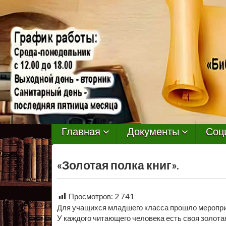
МБУ
Библиотека
Главная
Документы
Соц
Первомайского
«Золотая полка книг».
Сельского
Поселения
Просмотров:
2 741
Для учащихся младшего класса прошло мероприя
У каждого читающего человека есть своя золотая