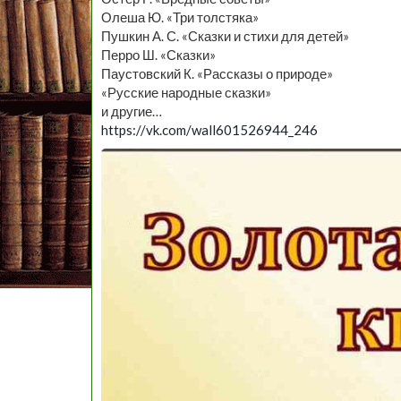
Олеша Ю. «Три толстяка»
Пушкин А. С. «Сказки и стихи для детей»
Перро Ш. «Сказки»
Паустовский К. «Рассказы о природе»
«Русские народные сказки»
и другие…
https://vk.com/wall601526944_246